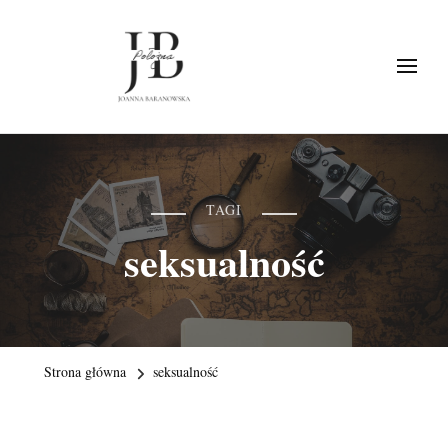
PołożnaBaranowska.pl
TAGI
seksualność
Strona główna
seksualność